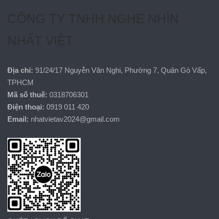
CÔNG TY TNHH NGHE NHÌN
NHẤT VIỆT
Địa chỉ:
91/24/17 Nguyễn Văn Nghi, Phường 7, Quận Gò Vấp,
TPHCM
Mã số thuế:
0318706301
Điện thoại:
0919 011 420
Email:
nhatvietav2024@gmail.com