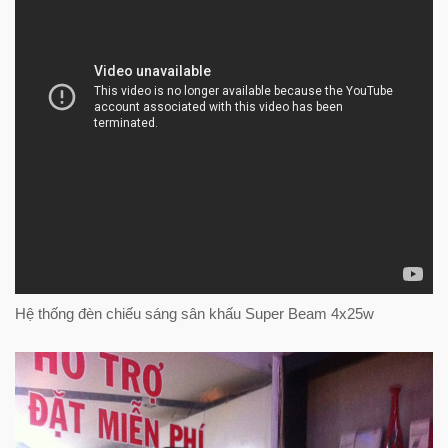
Hệ thống đèn chiếu sáng sân khấu Super Beam 4x25w