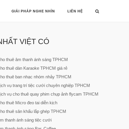
GIẢI PHÁP NGHE NHÌN
LIÊN HỆ
NHẤT VIỆT CÓ
ho thuê âm thanh ánh sáng TPHCM
ho thuê dàn Karaoke TPHCM giá rẻ
ho thuê ban nhạc nhóm nhảy TPHCM
ịch vụ trang trí tiệc cưới chuyên nghiệp TPHCM
ịch vụ cho thuê quay phim chụp ảnh flycam TPHCM
ho thuê Micro đeo tai diễn kịch
ho thuê sân khấu lắp ghép TPHCM
m thanh ánh sáng tiệc cưới
m thanh ánh sáng Bar, Coffee