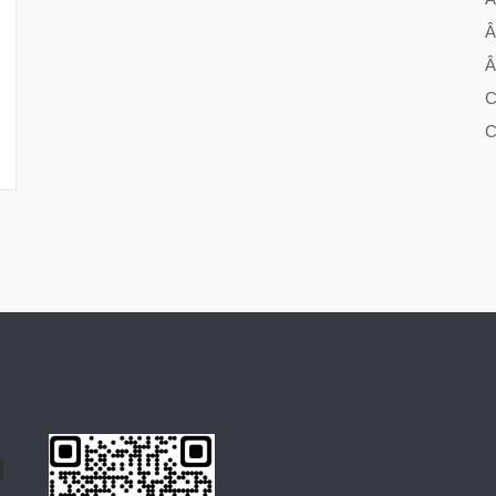
Â
Â
C
C
N