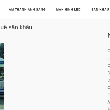
HOME
ÂM THANH ÁNH SÁNG
MÀN HÌNH LED
SÂN KHẤU
huê sân khấu
C
C
C
D
D
C
C
Â
Â