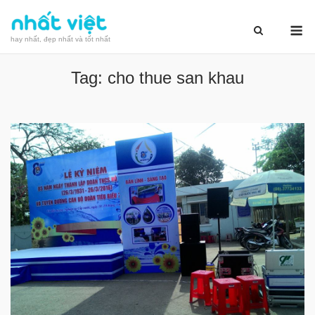
Skip
M
to
hay nhất, đẹp nhất và tốt nhất
content
Tag:
cho thue san khau