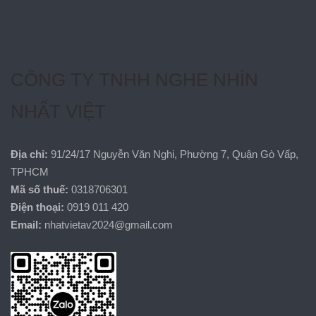
CÔNG TY TNHH NGHE NHÌN
NHẤT VIỆT
Địa chỉ:
91/24/17 Nguyễn Văn Nghi, Phường 7, Quận Gò Vấp,
TPHCM
Mã số thuế:
0318706301
Điện thoại:
0919 011 420
Email:
nhatvietav2024@gmail.com