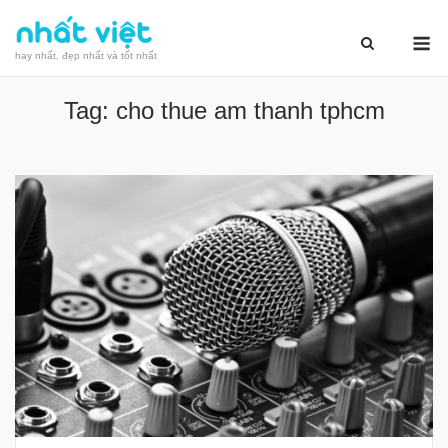
Skip
M
to
hay nhất, đẹp nhất và tốt nhất
content
Tag:
cho thue am thanh tphcm