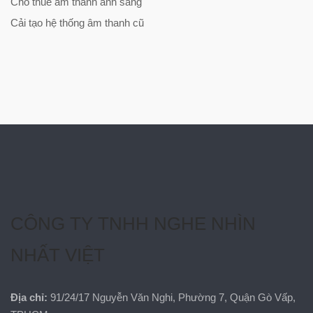
Cho thuê âm thanh ánh sáng
Cải tạo hệ thống âm thanh cũ
CÔNG TY TNHH NGHE NHÌN
NHẤT VIỆT
Địa chỉ:
91/24/17 Nguyễn Văn Nghi, Phường 7, Quận Gò Vấp,