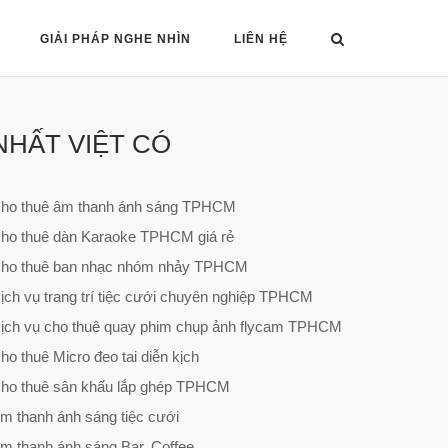
GIẢI PHÁP NGHE NHÌN
LIÊN HỆ
NHẤT VIỆT CÓ
ho thuê âm thanh ánh sáng TPHCM
ho thuê dàn Karaoke TPHCM giá rẻ
ho thuê ban nhạc nhóm nhảy TPHCM
ịch vụ trang trí tiệc cưới chuyên nghiệp TPHCM
ịch vụ cho thuê quay phim chụp ảnh flycam TPHCM
ho thuê Micro đeo tai diễn kịch
ho thuê sân khấu lắp ghép TPHCM
m thanh ánh sáng tiệc cưới
m thanh ánh sáng Bar, Coffee