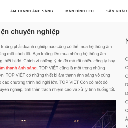
HOME
ÂM THANH ÁNH SÁNG
MÀN HÌNH LED
SÂN KHẤU
iện chuyên nghiệp
, không phải doanh nghiệp nào cũng có thể mua hệ thống âm
áng một cách tốt. Bạn không lên mua những hệ thống âm
C
 thiết bị đó. Chính vì những lý do đó mà rất nhiều công ty hay
C
âm thanh ánh sáng
. TOP VIỆT cũng là một trong những
lớn, TOP VIỆT có những thiết bị âm thanh ánh sáng vô cùng
C
cho các chương trình hội nghị lớn, TOP VIỆT Còn có một đội
D
uyên nghiệp, tinh thần trách nhiệm cao và xử lý tình huống tốt.
D
C
C
Â
Â