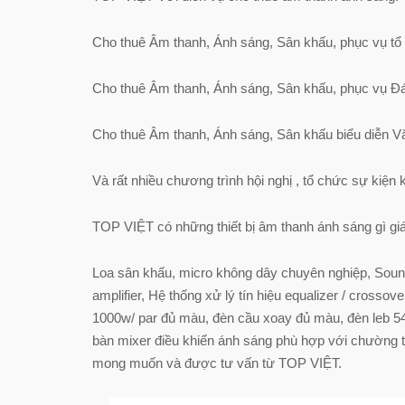
Cho thuê Âm thanh, Ánh sáng, Sân khấu, phục vụ tổ
Cho thuê Âm thanh, Ánh sáng, Sân khấu, phục vụ Đám
Cho thuê Âm thanh, Ánh sáng, Sân khấu biểu diễn 
Và rất nhiều chương trình hội nghị , tổ chức sự kiện 
TOP VIỆT có những thiết bị âm thanh ánh sáng gì gi
Loa sân khấu, micro không dây chuyên nghiệp, Sound
amplifier, Hệ thống xử lý tín hiệu equalizer / crossove
1000w/ par đủ màu, đèn cầu xoay đủ màu, đèn leb 54
bàn mixer điều khiển ánh sáng phù hợp với chường tr
mong muốn và được tư vấn từ TOP VIỆT.