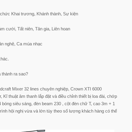
 chức Khai trương, Khánh thành, Sự kiện
 cưới, Tất niên, Tân gia, Liên hoan
Văn nghệ, Ca múa nhạc
khác.
á thành ra sao?
craft Mixer 32 lines chuyên nghiệp, Crown XTI 6000
r, Kĩ thuật âm thanh lắp đặt và điều chỉnh thiết bị loa đài, chớp
 bóng siêu sáng, đèn beam 230 , cột đèn chữ T, cao 3m + 1
ình hội nghị vừa và lớn tùy theo số lượng khách hàng có thể