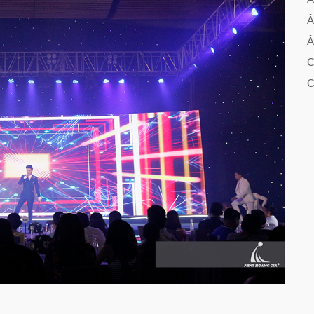
Â
Â
C
C